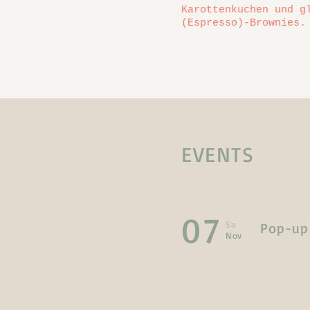
Karottenkuchen und g
(Espresso)-Brownies.
EVENTS
07
Sa
Pop-up 
Nov