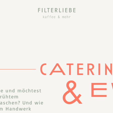
&
te und möchtest
brühtem
raschen? Und wie
em Handwerk