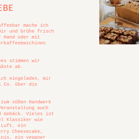
EBE
affeebar mache ich
Dir und brühe frisch
r Hand oder mit
erkaffeemaschinen
ees stimmen wir
Gäste ab.
ich eingeladen, mir
& Co. über die
 zum süßen Handwerk
Veranstaltung auch
d Gebäck. Vieles ist
el Klassiker wie
 Luft, ein
erry Cheesecake,
inis, ein veganer