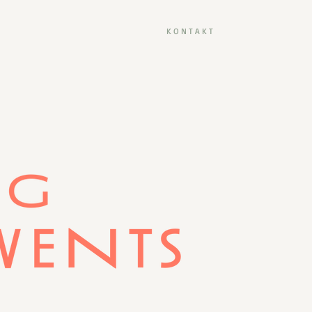
K O N T A K T